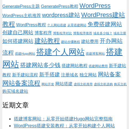
WordPress
GeneratePress主题
GeneratePress教程
WordPress建站
wordpress建站
WordPress主机推荐
教程
免费搭建网站
WordPress教程
个人网站搭建
从零搭建网站
创建自己网站
博客程序
博客程序对比
博客程序推荐
域名多少钱？
域名注册
建站教程
开办网站
如何搭建网站
建站费用
建站步骤教程
搭建
搭建个人网站
流程
搭建Hugo网站
搭建博客网站
网站
搭建网站多少钱
搭建网站教程
新手建站
搭建网站费用
网站备案
新手搭建
教程
新手建站流程
注册域名
独立网站
网站备案流程
网站搭建
网站开发
虚拟主机推荐
虚拟主机选购
购买主机
购买域名建站
近期文章
搭建博客网站：从零开始搭建Hugo网站完整指南
WordPress搭建安装教程：从零开始构建个人网站