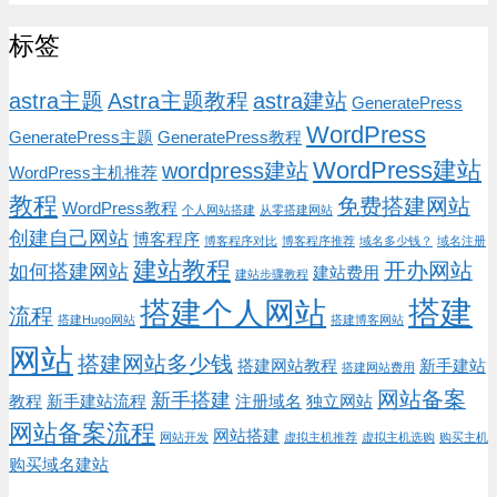
标签
astra主题
Astra主题教程
astra建站
GeneratePress
WordPress
GeneratePress主题
GeneratePress教程
WordPress建站
wordpress建站
WordPress主机推荐
教程
免费搭建网站
WordPress教程
个人网站搭建
从零搭建网站
创建自己网站
博客程序
博客程序对比
博客程序推荐
域名多少钱？
域名注册
建站教程
开办网站
如何搭建网站
建站费用
建站步骤教程
搭建
搭建个人网站
流程
搭建Hugo网站
搭建博客网站
网站
搭建网站多少钱
搭建网站教程
新手建站
搭建网站费用
网站备案
新手搭建
教程
新手建站流程
注册域名
独立网站
网站备案流程
网站搭建
网站开发
虚拟主机推荐
虚拟主机选购
购买主机
购买域名建站