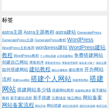
标签
astra主题
Astra主题教程
astra建站
GeneratePress
WordPress
GeneratePress主题
GeneratePress教程
WordPress建站
wordpress建站
WordPress主机推荐
教程
免费搭建网站
WordPress教程
个人网站搭建
从零搭建网站
创建自己网站
博客程序
博客程序对比
博客程序推荐
域名多少钱？
域名注册
建站教程
开办网站
如何搭建网站
建站费用
建站步骤教程
搭建
搭建个人网站
流程
搭建Hugo网站
搭建博客网站
网站
搭建网站多少钱
搭建网站教程
新手建站
搭建网站费用
网站备案
新手搭建
教程
新手建站流程
注册域名
独立网站
网站备案流程
网站搭建
网站开发
虚拟主机推荐
虚拟主机选购
购买主机