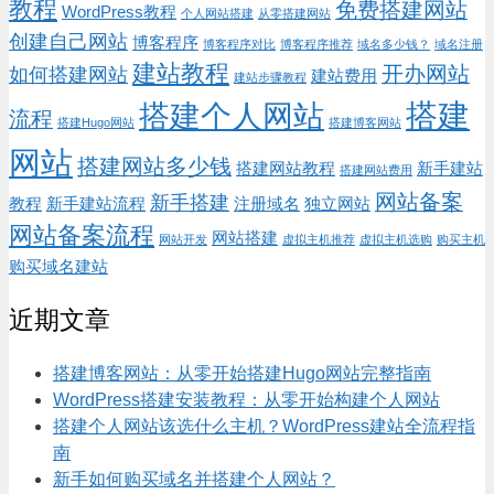
教程
免费搭建网站
WordPress教程
个人网站搭建
从零搭建网站
创建自己网站
博客程序
博客程序对比
博客程序推荐
域名多少钱？
域名注册
建站教程
开办网站
如何搭建网站
建站费用
建站步骤教程
搭建
搭建个人网站
流程
搭建Hugo网站
搭建博客网站
网站
搭建网站多少钱
搭建网站教程
新手建站
搭建网站费用
网站备案
新手搭建
教程
新手建站流程
注册域名
独立网站
网站备案流程
网站搭建
网站开发
虚拟主机推荐
虚拟主机选购
购买主机
购买域名建站
近期文章
搭建博客网站：从零开始搭建Hugo网站完整指南
WordPress搭建安装教程：从零开始构建个人网站
搭建个人网站该选什么主机？WordPress建站全流程指
南
新手如何购买域名并搭建个人网站？