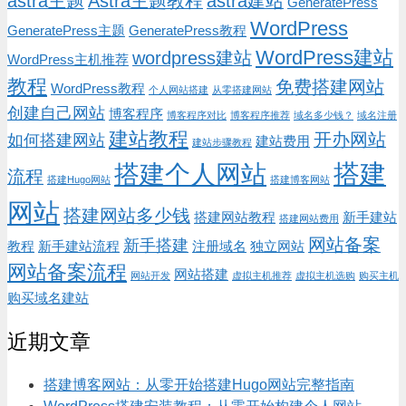
astra主题
Astra主题教程
astra建站
GeneratePress
WordPress
GeneratePress主题
GeneratePress教程
WordPress建站
wordpress建站
WordPress主机推荐
教程
免费搭建网站
WordPress教程
个人网站搭建
从零搭建网站
创建自己网站
博客程序
博客程序对比
博客程序推荐
域名多少钱？
域名注册
建站教程
开办网站
如何搭建网站
建站费用
建站步骤教程
搭建
搭建个人网站
流程
搭建Hugo网站
搭建博客网站
网站
搭建网站多少钱
搭建网站教程
新手建站
搭建网站费用
网站备案
新手搭建
教程
新手建站流程
注册域名
独立网站
网站备案流程
网站搭建
网站开发
虚拟主机推荐
虚拟主机选购
购买主机
购买域名建站
近期文章
搭建博客网站：从零开始搭建Hugo网站完整指南