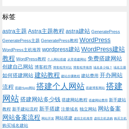
标签
astra主题
Astra主题教程
astra建站
GeneratePress
WordPress
GeneratePress主题
GeneratePress教程
WordPress建站
wordpress建站
WordPress主机推荐
教程
免费搭建网站
WordPress教程
个人网站搭建
从零搭建网站
创建自己网站
博客程序
博客程序对比
博客程序推荐
域名多少钱？
域名注册
建站教程
开办网站
如何搭建网站
建站费用
建站步骤教程
搭建
搭建个人网站
流程
搭建Hugo网站
搭建博客网站
网站
搭建网站多少钱
搭建网站教程
新手建站
搭建网站费用
网站备案
新手搭建
教程
新手建站流程
注册域名
独立网站
网站备案流程
网站搭建
网站开发
虚拟主机推荐
虚拟主机选购
购买主机
购买域名建站