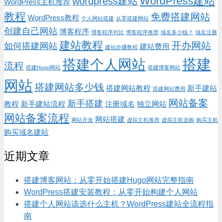
WordPress建站
wordpress建站
WordPress主机推荐
教程
免费搭建网站
WordPress教程
个人网站搭建
从零搭建网站
创建自己网站
博客程序
博客程序对比
博客程序推荐
域名多少钱？
域名注册
建站教程
开办网站
如何搭建网站
建站费用
建站步骤教程
搭建
搭建个人网站
流程
搭建Hugo网站
搭建博客网站
网站
搭建网站多少钱
搭建网站教程
新手建站
搭建网站费用
网站备案
新手搭建
教程
新手建站流程
注册域名
独立网站
网站备案流程
网站搭建
网站开发
虚拟主机推荐
虚拟主机选购
购买主机
购买域名建站
近期文章
搭建博客网站：从零开始搭建Hugo网站完整指南
WordPress搭建安装教程：从零开始构建个人网站
搭建个人网站该选什么主机？WordPress建站全流程指
南